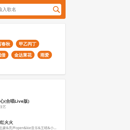
写春秋
甲乙丙丁
我借
金达莱花
雨爱
心(合唱Live版)
佳艺
红红火火
励志豪&亮声open&kie音乐&王晴&小斐鱼&黑天鹅