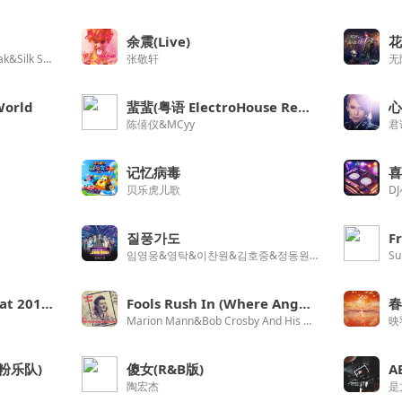
余震(Live)
Bruno Mars&Anderson .Paak&Silk Sonic
张敬轩
无
World
蜚蜚(粤语 ElectroHouse Remix 电影暗爱99天插曲)
陈僖仪&MCyy
君
记忆病毒
贝乐虎儿歌
D
질풍가도
F
임영웅&영탁&이찬원&김호중&정동원 (JD1)&장민호&김희재
Su
What is Love？(Live at 2018 MAMA FANS’ CHOICE in JAPAN)
Fools Rush In (Where Angels Fear To Tread)
春
Marion Mann&Bob Crosby And His Orchestra
大粉乐队)
傻女(R&B版)
A
陶宏杰
是