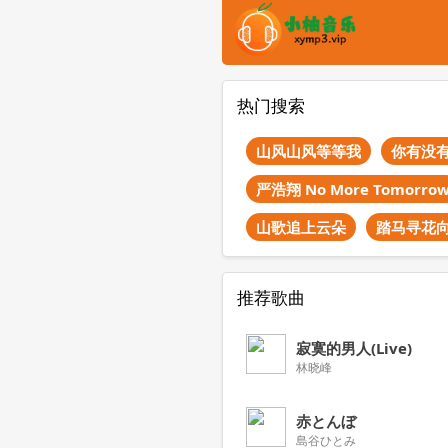
热门搜索
山风山风等等我
你有没
严浩翔 No More Tomorro
山歌追上云朵
踏马寻花
推荐歌曲
寂寞的男人(Live)
林晓峰
赤とんぼ
島谷ひとみ