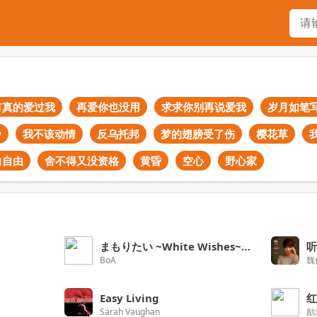
有真的爱过我
再爱你也没用
求求你别再说爱我
岁月如笔
w
我不该动情
反乌托邦
梦的翅膀受了伤
樱花草
向自由
舍不得又没资格
黄昏
空心
野心家
まもりたい ~White Wishes~(English Version)
听
BoA
魏
Easy Living
Sarah Vaughan